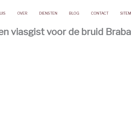
UIS
OVER
DIENSTEN
BLOG
CONTACT
SITE
 viasgist voor de bruid Braba
Bruidsmake-up
Provincie Brabant wallonie