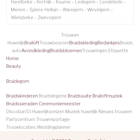
Harelbeke – Kortrijk – Kuurne – Ledegem – Lendelede –
Menen – Spiere-Helkijn – Waregem – Wevelgem –
Wielsbeke – Zwevegem
Trouwen
Huwelijk
Bruiloft
Trouwbeurzen
Bruidskleding
Bedankjes
Bruids
auto
Avondkleding
Bruidsbloemen
Trouwringen Etiquette
Home
Beauty
Bruidegom
Bruidskinderen
Bruidslingerie
Bruidssuite
Bruiloftmuziek
Bruidssieraden
Ceremoniemeester
Discobar/DJ Huwelijksreizen Muziek huwelijk Nieuws trouwen
Partycentrum Trouwreportage
Trouwlocaties Weddingplanner