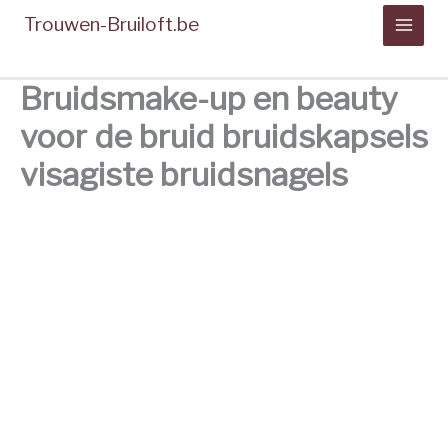
Spring
Trouwen-Bruiloft.be
naar
de
inhoud
Bruidsmake-up en beauty
voor de bruid bruidskapsels
visagiste bruidsnagels