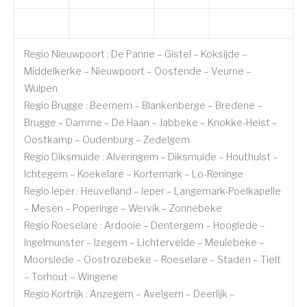
Regio Nieuwpoort : De Panne – Gistel – Koksijde –
Middelkerke – Nieuwpoort – Oostende – Veurne –
Wulpen
Regio Brugge : Beernem – Blankenberge – Bredene –
Brugge – Damme – De Haan – Jabbeke – Knokke-Heist –
Oostkamp – Oudenburg – Zedelgem
Regio Diksmuide : Alveringem – Diksmuide – Houthulst –
Ichtegem – Koekelare – Kortemark – Lo-Reninge
Regio Ieper : Heuvelland – Ieper – Langemark-Poelkapelle
– Mesen – Poperinge – Wervik – Zonnebeke
Regio Roeselare : Ardooie – Dentergem – Hooglede –
Ingelmunster – Izegem – Lichtervelde – Meulebeke –
Moorslede – Oostrozebeke – Roeselare – Staden – Tielt
– Torhout – Wingene
Regio Kortrijk : Anzegem – Avelgem – Deerlijk –