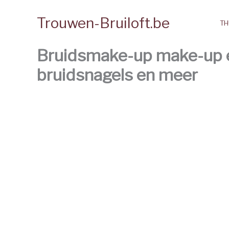
Spring
Trouwen-Bruiloft.be
naar
TH
de
inhoud
Bruidsmake-up make-up en
bruidsnagels en meer