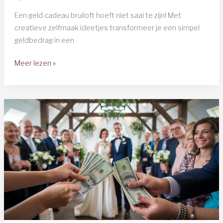
Een geld cadeau bruiloft hoeft niet saai te zijn! Met
creatieve zelfmaak ideetjes transformeer je een simpel
geldbedrag in een
30+
Meer lezen »
Zelfmaak
Ideetjes
Geld
Cadeau
Bruiloft
[2026
Guide]