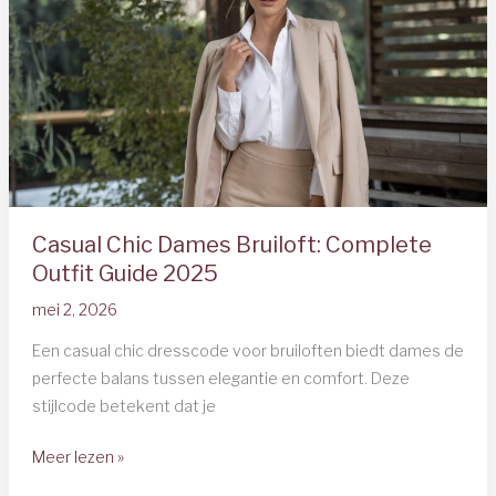
Gids
2025
Casual Chic Dames Bruiloft: Complete
Outfit Guide 2025
mei 2, 2026
Een casual chic dresscode voor bruiloften biedt dames de
perfecte balans tussen elegantie en comfort. Deze
stijlcode betekent dat je
Casual
Meer lezen »
Chic