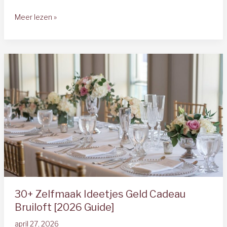
Hoeveel
Meer lezen »
Geld
Geef
Je
als
Getuige?
Complete
Gids
2025
30+ Zelfmaak Ideetjes Geld Cadeau
Bruiloft [2026 Guide]
april 27, 2026