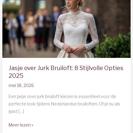
Jasje over Jurk Bruiloft: 8 Stijlvolle Opties
2025
mei 18, 2026
Een jasje over jurk bruiloft kiezen is essentieel voor de
perfecte look tijdens Nederlandse bruiloften. Of je nu als
gast […]
Jasje
Meer lezen »
over