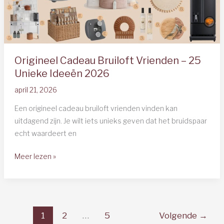
Origineel Cadeau Bruiloft Vrienden – 25
Unieke Ideeën 2026
april 21, 2026
Een origineel cadeau bruiloft vrienden vinden kan
uitdagend zijn. Je wilt iets unieks geven dat het bruidspaar
echt waardeert en
Origineel
Meer lezen »
Cadeau
Bruiloft
Vrienden
–
1
2
…
5
Volgende
→
25