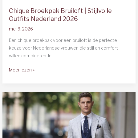
Chique Broekpak Bruiloft | Stijlvolle
Outfits Nederland 2026
mei 9, 2026
Een chique broekpak voor een bruiloft is de perfecte
keuze voor Nederlandse vrouwen die stijl en comfort
willen combineren. In
Chique
Meer lezen »
Broekpak
Bruiloft
|
Stijlvolle
Outfits
Nederland
2026