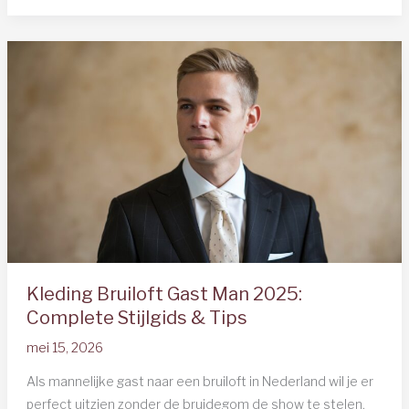
Jurk
Bruiloft:
8
Stijlvolle
Opties
2025
Kleding Bruiloft Gast Man 2025:
Complete Stijlgids & Tips
mei 15, 2026
Als mannelijke gast naar een bruiloft in Nederland wil je er
perfect uitzien zonder de bruidegom de show te stelen.