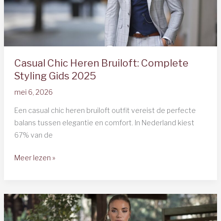
Casual Chic Heren Bruiloft: Complete
Styling Gids 2025
mei 6, 2026
Een casual chic heren bruiloft outfit vereist de perfecte
balans tussen elegantie en comfort. In Nederland kiest
67% van de
Casual
Meer lezen »
Chic
Heren
Bruiloft:
Complete
Styling