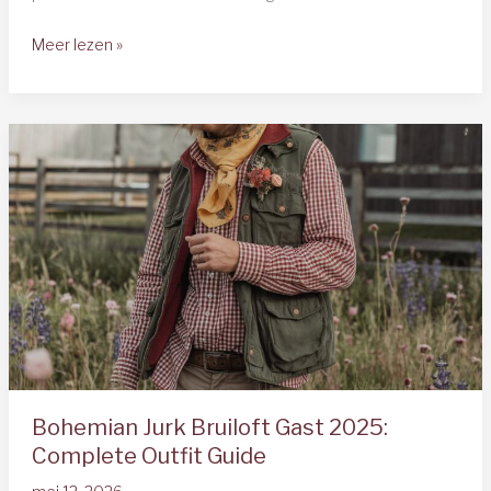
Kleding
Meer lezen »
Bruiloft
Gast
Man
2025:
Complete
Stijlgids
&
Tips
Bohemian Jurk Bruiloft Gast 2025:
Complete Outfit Guide