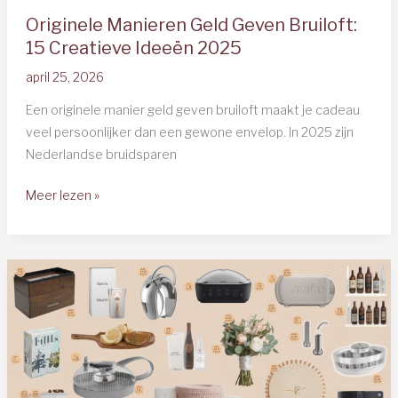
Originele Manieren Geld Geven Bruiloft:
15 Creatieve Ideeën 2025
april 25, 2026
Een originele manier geld geven bruiloft maakt je cadeau
veel persoonlijker dan een gewone envelop. In 2025 zijn
Nederlandse bruidsparen
Originele
Meer lezen »
Manieren
Geld
Geven
Bruiloft:
15
Creatieve
Ideeën
2025