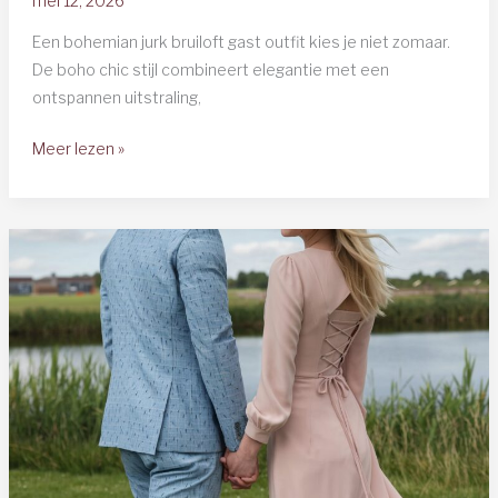
mei 12, 2026
Een bohemian jurk bruiloft gast outfit kies je niet zomaar.
De boho chic stijl combineert elegantie met een
ontspannen uitstraling,
Bohemian
Meer lezen »
Jurk
Bruiloft
Gast
2025:
Complete
Outfit
Guide