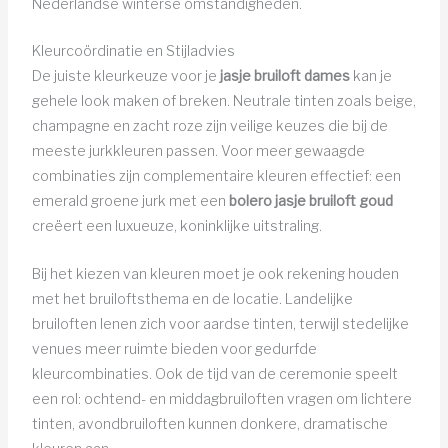
Nederlandse winterse omstandigheden.
Kleurcoördinatie en Stijladvies
De juiste kleurkeuze voor je
jasje bruiloft dames
kan je
gehele look maken of breken. Neutrale tinten zoals beige,
champagne en zacht roze zijn veilige keuzes die bij de
meeste jurkkleuren passen. Voor meer gewaagde
combinaties zijn complementaire kleuren effectief: een
emerald groene jurk met een
bolero jasje bruiloft goud
creëert een luxueuze, koninklijke uitstraling.
Bij het kiezen van kleuren moet je ook rekening houden
met het bruiloftsthema en de locatie. Landelijke
bruiloften lenen zich voor aardse tinten, terwijl stedelijke
venues meer ruimte bieden voor gedurfde
kleurcombinaties. Ook de tijd van de ceremonie speelt
een rol: ochtend- en middagbruiloften vragen om lichtere
tinten, avondbruiloften kunnen donkere, dramatische