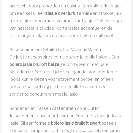
aandacht voor proporties en balans. Een volle jurk vraagt
om een getailleerd
jasje over jurk
, terwijl een strakke jurk
ruimte biedt voor meer volume in het jasje. Ook de lengte
van het jasje is cruciaal: korte jasjes accentueren de
taille, langere blazers creëren een strakkere silhouet.
Accessoires en Details die het Verschil Maken
De juiste accessoires completeren je bruiloftslook. Een
bolero jasje bruiloft beige
gecombineerd met parel
sieraden creëert een tijdloze elegantie. Voor moderne
looks kun je kiezen voor statement oorbellen of een
delicate halsketting die het decolleté accentueert
zonder te concurreren met je jasje.
Schoenen en Tassen Afstemmen op je Outfit
Je schoenenkeuze moet harmoniëren met zowel jurk als
jasje. Bij een formele
bolero jasje bruiloft zwart
passen
klassieke pumps perfect, terwijl een casual blazer ruimte