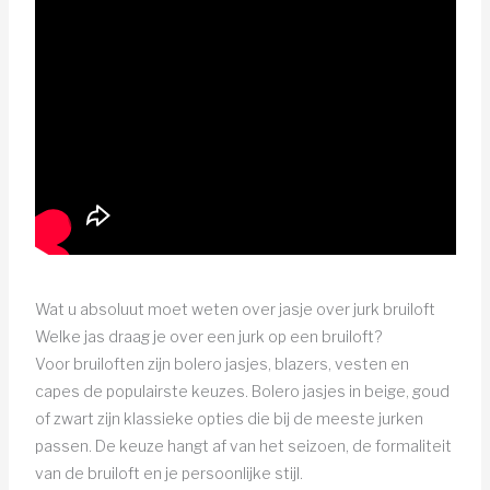
Wat u absoluut moet weten over jasje over jurk bruiloft
Welke jas draag je over een jurk op een bruiloft?
Voor bruiloften zijn bolero jasjes, blazers, vesten en
capes de populairste keuzes. Bolero jasjes in beige, goud
of zwart zijn klassieke opties die bij de meeste jurken
passen. De keuze hangt af van het seizoen, de formaliteit
van de bruiloft en je persoonlijke stijl.