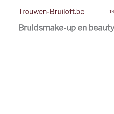
Spring
Trouwen-Bruiloft.be
naar
TH
de
inhoud
Bruidsmake-up en beauty 