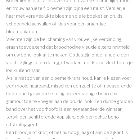
Bohemien is echt alles over het feit van het natuurlijke, mooi
en trouw aan jezelf, bloemen zijn bijna een must. Versier je
haar met vers geplukte bloemen die je boeket en bruids
schoonheid aanvullen of kies voor een prachtige
bloemenkroon.
Vlechten zijn de belichaming van vrouwelijke verblinding,
eraan toevoegend dat broodnodige vleugje eigenzinnigheid
om uw boho look af te maken. Opties zijn onder andere een
vlecht zijlings of op de rug, of werken met kleine vlechten in je
los krullend haar.
Als je niet zo van een bloemenkrans houd, kan je kiezen voor
een mooie haarband, misschien een zachte of mousserende
hoofdband gewoon het ding om een ​​vleugje boho chic
glamour toe te voegen aan de bruids look. Een dunne gouden
band over het voorhoofd is een gegarandeerde winnaar
terwijl een schitterende kop sjerp ook een echte boho
uitstraling geeft.
Een broodje of knot, of het nu hoog, laag of aan de zijkant is ,