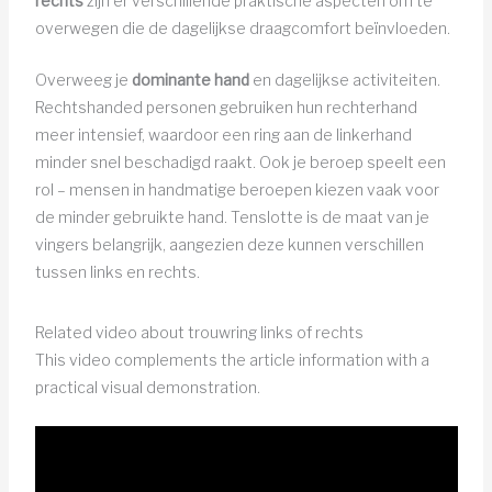
rechts
zijn er verschillende praktische aspecten om te
overwegen die de dagelijkse draagcomfort beïnvloeden.
Overweeg je
dominante hand
en dagelijkse activiteiten.
Rechtshanded personen gebruiken hun rechterhand
meer intensief, waardoor een ring aan de linkerhand
minder snel beschadigd raakt. Ook je beroep speelt een
rol – mensen in handmatige beroepen kiezen vaak voor
de minder gebruikte hand. Tenslotte is de maat van je
vingers belangrijk, aangezien deze kunnen verschillen
tussen links en rechts.
Related video about trouwring links of rechts
This video complements the article information with a
practical visual demonstration.