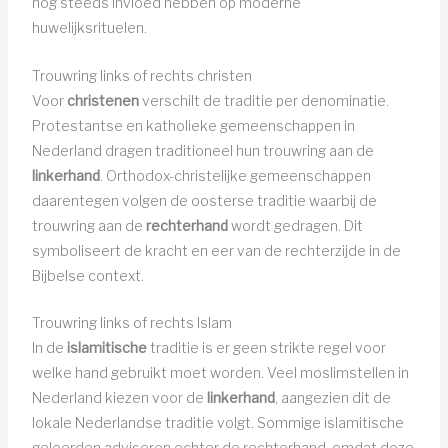
nog steeds invloed hebben op moderne
huwelijksrituelen.
Trouwring links of rechts christen
Voor
christenen
verschilt de traditie per denominatie.
Protestantse en katholieke gemeenschappen in
Nederland dragen traditioneel hun trouwring aan de
linkerhand
. Orthodox-christelijke gemeenschappen
daarentegen volgen de oosterse traditie waarbij de
trouwring aan de
rechterhand
wordt gedragen. Dit
symboliseert de kracht en eer van de rechterzijde in de
Bijbelse context.
Trouwring links of rechts Islam
In de
islamitische
traditie is er geen strikte regel voor
welke hand gebruikt moet worden. Veel moslimstellen in
Nederland kiezen voor de
linkerhand
, aangezien dit de
lokale Nederlandse traditie volgt. Sommige islamitische
geleerden adviseren echter de rechterhand, omdat deze