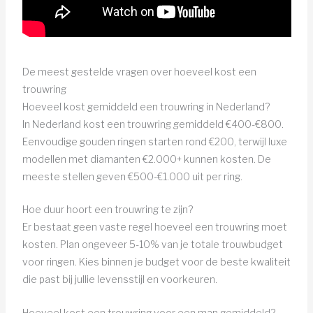
De meest gestelde vragen over hoeveel kost een
trouwring
Hoeveel kost gemiddeld een trouwring in Nederland?
In Nederland kost een trouwring gemiddeld €400-€800.
Eenvoudige gouden ringen starten rond €200, terwijl luxe
modellen met diamanten €2.000+ kunnen kosten. De
meeste stellen geven €500-€1.000 uit per ring.
Hoe duur hoort een trouwring te zijn?
Er bestaat geen vaste regel hoeveel een trouwring moet
kosten. Plan ongeveer 5-10% van je totale trouwbudget
voor ringen. Kies binnen je budget voor de beste kwaliteit
die past bij jullie levensstijl en voorkeuren.
Hoeveel kost een trouwring voor een man gemiddeld?