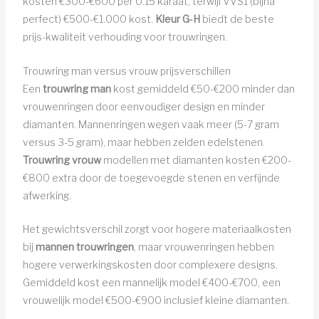
kosten €300-€600 per 0.15 karaat, terwijl VVS1 (bijna
perfect) €500-€1.000 kost.
Kleur G-H
biedt de beste
prijs-kwaliteit verhouding voor trouwringen.
Trouwring man versus vrouw prijsverschillen
Een
trouwring man
kost gemiddeld €50-€200 minder dan
vrouwenringen door eenvoudiger design en minder
diamanten. Mannenringen wegen vaak meer (5-7 gram
versus 3-5 gram), maar hebben zelden edelstenen.
Trouwring vrouw
modellen met diamanten kosten €200-
€800 extra door de toegevoegde stenen en verfijnde
afwerking.
Het gewichtsverschil zorgt voor hogere materiaalkosten
bij
mannen trouwringen
, maar vrouwenringen hebben
hogere verwerkingskosten door complexere designs.
Gemiddeld kost een mannelijk model €400-€700, een
vrouwelijk model €500-€900 inclusief kleine diamanten.