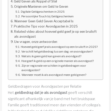
Geld Geven als Koppel of Stel
Originele Manieren om Geld te Geven
Digitale Geldgeschenken in 2025
Persoonlijke Touch bij Geldgeschenken
Wanneer Geen Geld Geven Acceptabel Is
Praktische Tips voor Avondgasten in 2025
Related video about hoeveel geld geef je op een bruiloft
als avondgast
Uw vragen, onze antwoorden
Hoeveel geld geef je als avondgast op een bruiloft in 2025?
Verschilt het geldbedrag tussen dag- en avondgasten?
Wat als ik geen geld kan geven als avondgast?
Hoe geef ik geld op een originele manier als avondgast?
Zijn er regionale verschillen in geldbedragen voor
avondgasten?
Wanneer moet ik als avondgast meer geld geven?
Geldbedragen voor Avondgasten per Relatie
Het
geldbedrag dat je als avondgast
geeft verschilt
significant afhankelijk van je band met het bruidspaar.
Familie geeft traditioneel meer dan vrienden of collega’s.