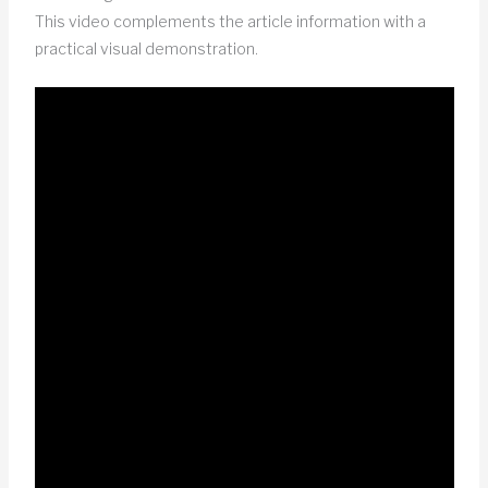
This video complements the article information with a
practical visual demonstration.