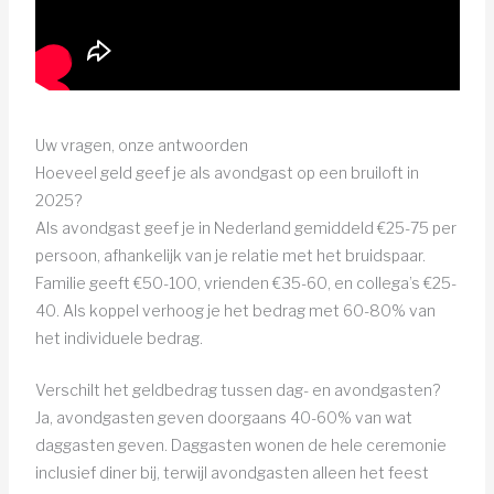
Uw vragen, onze antwoorden
Hoeveel geld geef je als avondgast op een bruiloft in
2025?
Als avondgast geef je in Nederland gemiddeld €25-75 per
persoon, afhankelijk van je relatie met het bruidspaar.
Familie geeft €50-100, vrienden €35-60, en collega’s €25-
40. Als koppel verhoog je het bedrag met 60-80% van
het individuele bedrag.
Verschilt het geldbedrag tussen dag- en avondgasten?
Ja, avondgasten geven doorgaans 40-60% van wat
daggasten geven. Daggasten wonen de hele ceremonie
inclusief diner bij, terwijl avondgasten alleen het feest