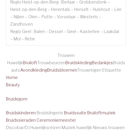
Regio Heist-op-den-Berg : Berlaar – Grobbendonk –
Heist-op-den-Berg – Herentals – Herselt – Hulshout – Lier
– Nijlen – Olen – Putte – Vorselaar – Westerlo –
Zandhoven
Regio Geel : Balen – Dessel – Geel – Kasterlee – Laakdal
– Mol – Retie
Trouwen
Huwelijk
Bruiloft
Trouwbeurzen
Bruidskleding
Bedankjes
Bruids
auto
Avondkleding
Bruidsbloemen
Trouwringen Etiquette
Home
Beauty
Bruidegom
Bruidskinderen
Bruidslingerie
Bruidssuite
Bruiloftmuziek
Bruidssieraden
Ceremoniemeester
Discobar/DJ Huwelijksreizen Muziek huwelijk Nieuws trouwen