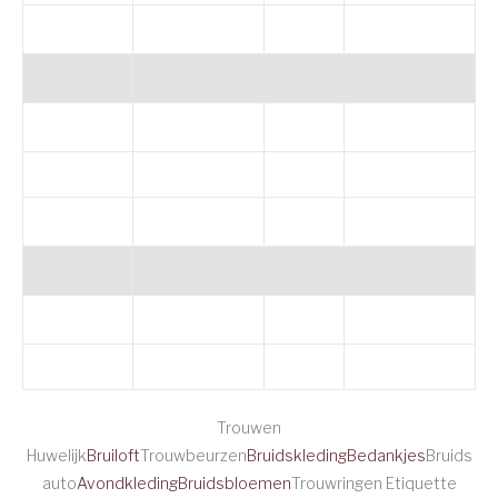
Trouwen
Huwelijk
Bruiloft
Trouwbeurzen
Bruidskleding
Bedankjes
Bruids
auto
Avondkleding
Bruidsbloemen
Trouwringen Etiquette