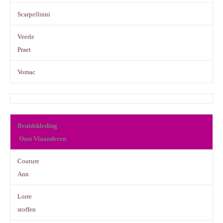
Scarpellinni
Veerle
Praet
Vomac
Bruidskleding
Oost Vlaanderen
Couture
Ann
Lorre
stoffen