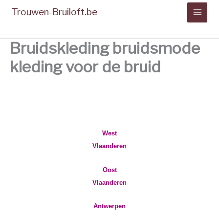
Spring
Trouwen-Bruiloft.be
naar
de
inhoud
Bruidskleding bruidsmode
kleding voor de bruid
Alle links Bruidskledij
in Belgie
West
Vlaanderen
Oost
Vlaanderen
Antwerpen