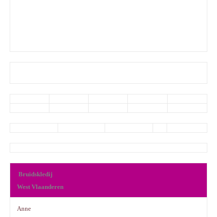
Bruidskledij
West Vlaanderen
Anne