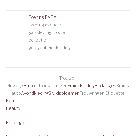
Evening BVBA
Evening avond en
galakleding mooie
collectie
gelegenheidskleding
Trouwen
Huwelijk
Bruiloft
Trouwbeurzen
Bruidskleding
Bedankjes
Bruids
auto
Avondkleding
Bruidsbloemen
Trouwringen Etiquette
Home
Beauty
Bruidegom