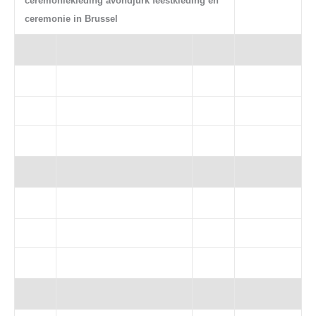
ceremoniekleding avondjurk feestkleding en
ceremonie in Brussel