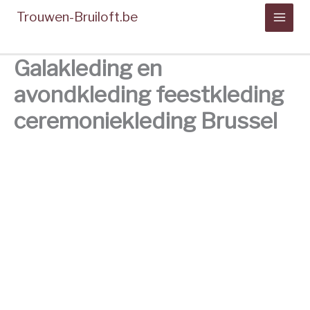
Spring
Trouwen-Bruiloft.be
naar
de
inhoud
Galakleding en
avondkleding feestkleding
ceremoniekleding Brussel