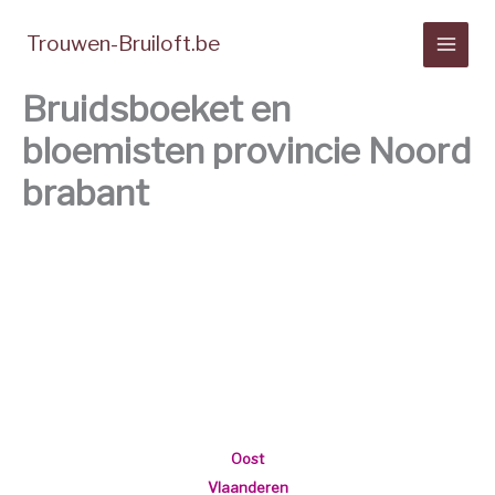
Spring
naar
Trouwen-Bruiloft.be
de
inhoud
Bruidsboeket en
bloemisten provincie Noord
brabant
Bruidswerk
en decoratie provincie
Antwerpen
West
Vlaanderen
Oost
Vlaanderen