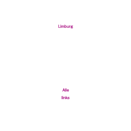
Antwerpen
Limburg
Brussel
Brabant
Wallonie
Alle
links
Index