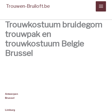
Spring
Trouwen-Bruiloft.be
naar
de
inhoud
Trouwkostuum bruidegom
trouwpak en
trouwkostuum Belgie
Brussel
Kostuum voor
de bruidegom Brussel
Alle
links
Antwerpen
Brussel
Brabant
wallonie
Limburg