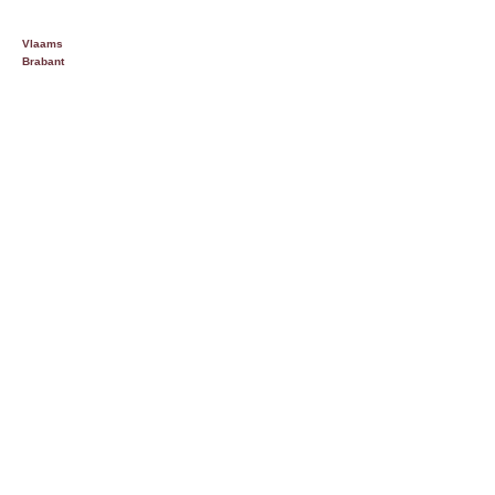
Oost
Vlaanderen
Vlaams
Brabant
West
vlaanderen
Index