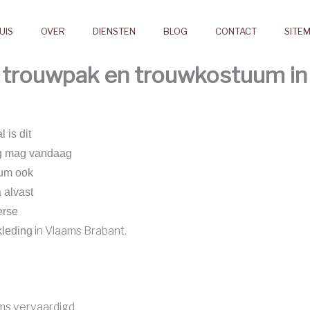
UIS
OVER
DIENSTEN
BLOG
CONTACT
SITE
trouwpak en trouwkostuum in
 is dit
ng mag vandaag
uum ook
 alvast
erse
in Vlaams Brabant.
leding
ms vervaardigd