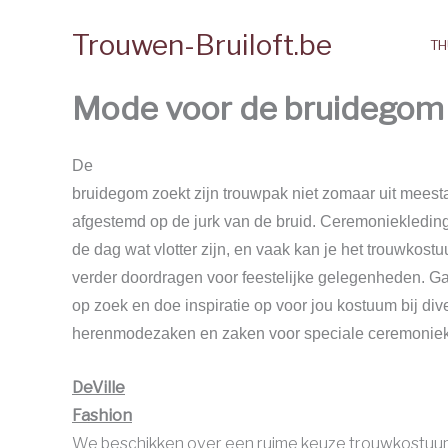
Spring
Trouwen-Bruiloft.be
naar
TH
de
inhoud
Mode voor de bruidegom 
De
bruidegom zoekt zijn trouwpak niet zomaar uit meestal
afgestemd op de jurk van de bruid. Ceremoniekledi
de dag wat vlotter zijn, en vaak kan je het trouwkost
verder doordragen voor feestelijke gelegenheden. Ga
op zoek en doe inspiratie op voor jou kostuum bij div
herenmodezaken en zaken voor speciale ceremoniek
DeVille
Fashion
We beschikken over een ruime keuze trouwkostuu