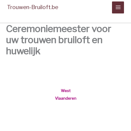
Spring
Trouwen-Bruiloft.be
naar
de
inhoud
Ceremoniemeester voor
uw trouwen bruiloft en
huwelijk
Cermoniemeester
Belgie
West
Vlaanderen
Oost
Vlaanderen