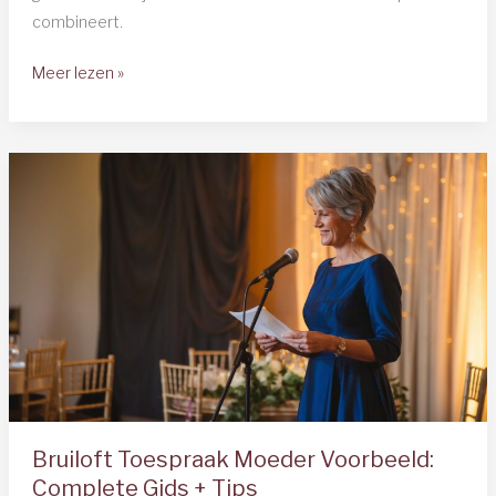
combineert.
Voorbeeld
Meer lezen »
Speech
Bruiloft
Beste
Vriendin:
Complete
Gids
2025
Bruiloft Toespraak Moeder Voorbeeld:
Complete Gids + Tips