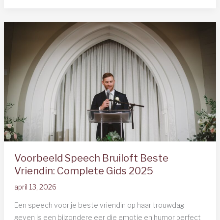
Dochter
die
Gaat
Trouwen:
Voorbeelden
&
Tips
2025
Voorbeeld Speech Bruiloft Beste
Vriendin: Complete Gids 2025
april 13, 2026
Een speech voor je beste vriendin op haar trouwdag
geven is een bijzondere eer die emotie en humor perfect