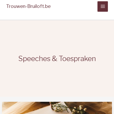
Spring
Trouwen-Bruiloft.be
naar
de
inhoud
Speeches & Toespraken