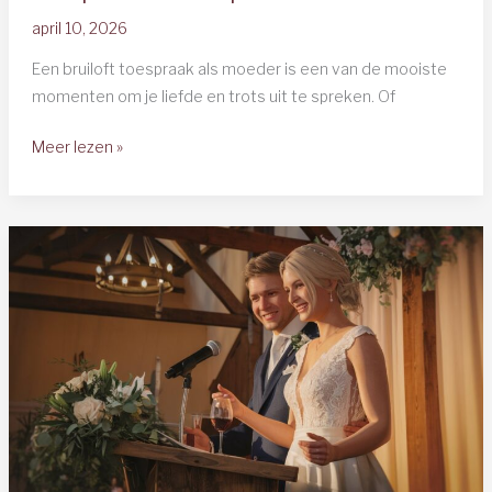
april 10, 2026
Een bruiloft toespraak als moeder is een van de mooiste
momenten om je liefde en trots uit te spreken. Of
Bruiloft
Meer lezen »
Toespraak
Moeder
Voorbeeld:
Complete
Gids
+
Tips