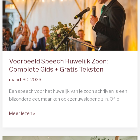
Templates
2026
Voorbeeld Speech Huwelijk Zoon:
Complete Gids + Gratis Teksten
maart 30, 2026
Een speech voor het huwelijk van je zoon schrijven is een
bijzondere eer, maar kan ook zenuwslopend zijn. Of je
Voorbeeld
Meer lezen »
Speech
Huwelijk
Zoon: