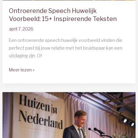
Ontroerende Speech Huwelijk
Voorbeeld: 15+ Inspirerende Teksten
april 7, 2026
Een ontroerende speech huwelijk voorbeeld vinden die
perfect past bij jouw relatie met het bruidspaar kan een
uitdaging zijn. Of
Ontroerende
Meer lezen »
Speech
Huwelijk
Voorbeeld:
15+
Inspirerende
Teksten