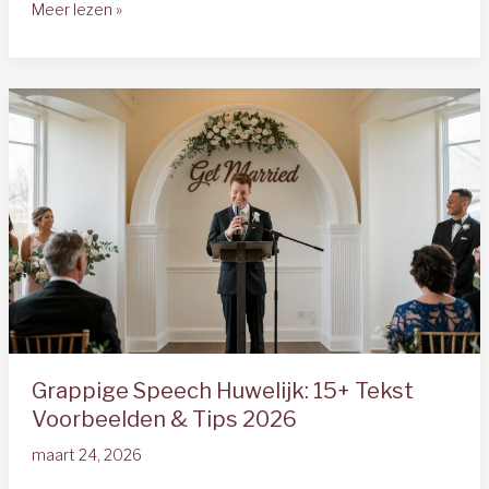
Kant
Meer lezen »
en
Klare
Speech
Bruiloft:
10
Gratis
Voorbeelden
2025
Grappige Speech Huwelijk: 15+ Tekst
Voorbeelden & Tips 2026
maart 24, 2026