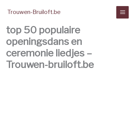
Spring
naar
Trouwen-Bruiloft.be
de
inhoud
top 50 populaire
openingsdans en
ceremonie liedjes –
Trouwen-bruiloft.be