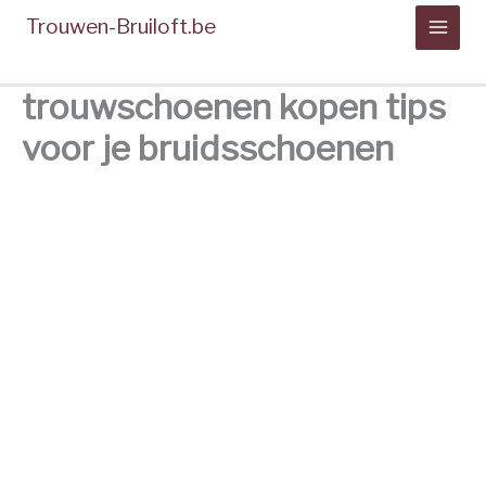
Spring
Trouwen-Bruiloft.be
naar
de
inhoud
trouwschoenen kopen tips
voor je bruidsschoenen