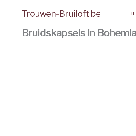
Spring
Trouwen-Bruiloft.be
naar
TH
de
inhoud
Bruidskapsels in Bohemian