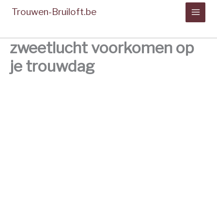
Spring
Trouwen-Bruiloft.be
naar
de
inhoud
zweetlucht voorkomen op
je trouwdag